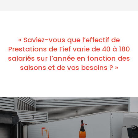
« Saviez-vous que l’effectif de
Prestations de Fief varie de 40 à 180
salariés sur l’année en fonction des
saisons et de vos besoins ? »